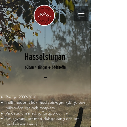
Hasselstugan
60kvm 4 sängar + bäddsoffa
Byggd
2009-2010
Fullt modernt kök med spis/ugn, kyl/frys och
mikrovågsugn och matplats.
Vardagsrum med soffgrupp och Tv.
Två sovrum, ett med dubbelsäng och ett
med våningssäng.