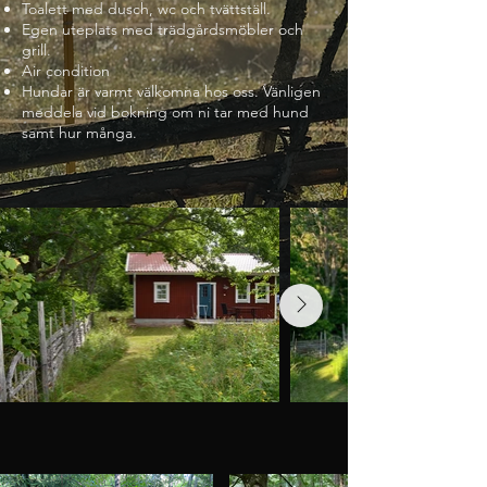
Toalett med dusch, wc och tvättställ.
Egen uteplats med trädgårdsmöbler och
grill.
Air condition
Hundar är varmt välkomna hos oss. Vänligen
meddela vid bokning om ni tar med hund
samt hur många.